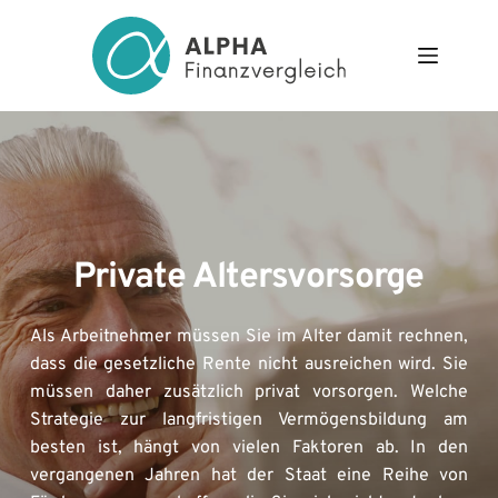
Zum
Inhalt
springen
Private Altersvorsorge
Als Arbeitnehmer müssen Sie im Alter damit rechnen, 
dass die gesetzliche Rente nicht ausreichen wird. Sie 
müssen daher zusätzlich privat vorsorgen. Welche 
Strategie zur langfristigen Vermögensbildung am 
besten ist, hängt von vielen Faktoren ab. In den 
vergangenen Jahren hat der Staat eine Reihe von 