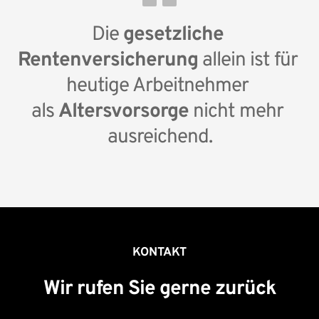
Kindergeld beziehen, gibt es ebenfalls eine Zulage. 
Die 
gesetzliche 
Vor 2008 geborene Kinder erhalten 185 Euro 
jährlich und Kinder, die ab dem 01.01.2008 geboren 
Rentenversicherung
 allein ist für 
wurden, sogar 300 € pro Jahr.
heutige Arbeitnehmer 
als 
Altersvorsorge
 nicht mehr 
ausreichend.
KONTAKT
Wir rufen Sie gerne zurück