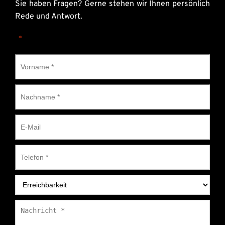
Sie haben Fragen? Gerne stehen wir Ihnen persönlich 
Rede und Antwort.
„
“ zeigt erforderliche Felder an
*
Vorname
*
Nachname
*
E-
Mail
Telefon
*
Erreichbarkeit
*
Nachricht
*