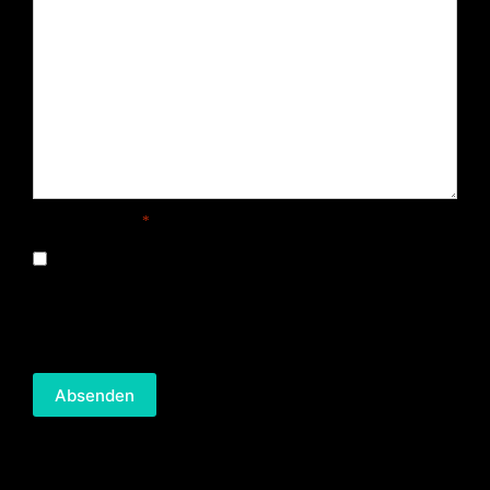
Erstinformation
*
Die »
Erstinformation
habe ich gelesen und heruntergeladen.
Mit dem Absenden stimmst Du der Verarbeitung deiner
Daten sowie der Kontaktaufnahme per E-Mail, Post oder
Telefon zu. »
Datenschutzhinweise
Absenden