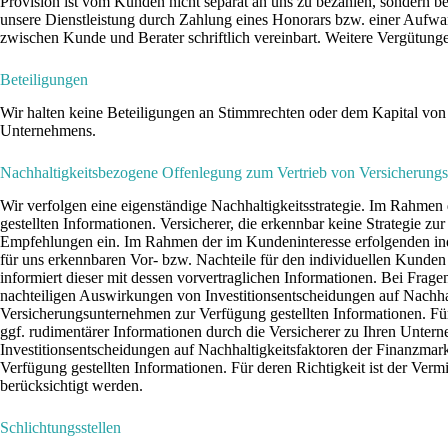
Provision ist vom Kunden nicht separat an uns zu bezahlen, sondern b
unsere Dienstleistung durch Zahlung eines Honorars bzw. einer Aufwa
zwischen Kunde und Berater schriftlich vereinbart. Weitere Vergütun
Beteiligungen
Wir halten keine Beteiligungen an Stimmrechten oder dem Kapital vo
Unternehmens.
Nachhaltigkeitsbezogene Offenlegung zum Vertrieb von Versicherung
Wir verfolgen eine eigenständige Nachhaltigkeitsstrategie. Im Rahme
gestellten Informationen. Versicherer, die erkennbar keine Strategie z
Empfehlungen ein. Im Rahmen der im Kundeninteresse erfolgenden indiv
für uns erkennbaren Vor- bzw. Nachteile für den individuellen Kunden 
informiert dieser mit dessen vorvertraglichen Informationen. Bei Fr
nachteiligen Auswirkungen von Investitionsentscheidungen auf Nachhalt
Versicherungsunternehmen zur Verfügung gestellten Informationen. Für 
ggf. rudimentärer Informationen durch die Versicherer zu Ihren Unte
Investitionsentscheidungen auf Nachhaltigkeitsfaktoren der Finanzmark
Verfügung gestellten Informationen. Für deren Richtigkeit ist der Ver
berücksichtigt werden.
Schlichtungsstellen