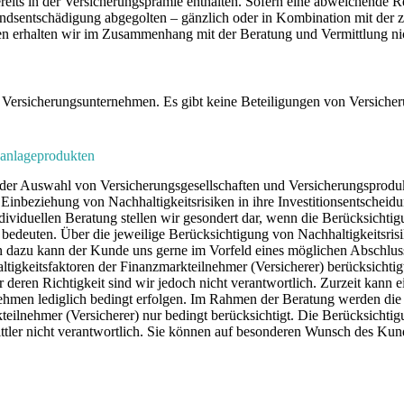
ereits in der Versicherungsprämie enthalten. Sofern eine abweichende 
ndsentschädigung abgegolten – gänzlich oder in Kombination mit der 
gen erhalten wir im Zusammenhang mit der Beratung und Vermittlung ni
n Versicherungsunternehmen. Es gibt keine Beteiligungen von Versich
sanlageprodukten
n der Auswahl von Versicherungsgesellschaften und Versicherungsprodu
ur Einbeziehung von Nachhaltigkeitsrisiken in ihre Investitionsentsche
iduellen Beratung stellen wir gesondert dar, wenn die Berücksichtigu
bedeuten. Über die jeweilige Berücksichtigung von Nachhaltigkeitsrisi
agen dazu kann der Kunde uns gerne im Vorfeld eines möglichen Abschl
igkeitsfaktoren der Finanzmarkteilnehmer (Versicherer) berücksichtigt
deren Richtigkeit sind wir jedoch nicht verantwortlich. Zurzeit kann 
rnehmen lediglich bedingt erfolgen. Im Rahmen der Beratung werden di
teilnehmer (Versicherer) nur bedingt berücksichtigt. Die Berücksichti
mittler nicht verantwortlich. Sie können auf besonderen Wunsch des Ku