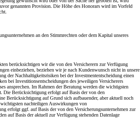
Regelung gewünscht wird oder von der Sache her geboten ist, wird
zuvor genannten Provision. Die Höhe des Honorars wird im Vorfeld
cht.
erungsunternehmen an den Stimmrechten oder dem Kapital unseres
kten berücksichtigen wir die von den Versicherern zur Verfügung
idungen einbeziehen, beziehen wir je nach Kundenwunsch nicht in unsere
ng der Nachhaltigkeitsrisiken bei der Investmententscheidung einen
ken bei Investitionsentscheidungen des jeweiligen Versicherers
usses ansprechen. Im Rahmen der Beratung werden die wichtigsten
. Die Berücksichtigung erfolgt auf Basis der von den
eine Berücksichtigung auf Grund sich aufbauender, aber aktuell noch
e wichtigsten nachteiligen Auswirkungen von
gung erfolgt ggf. auf Basis der von den Versicherungsunternehmen zur
nden auf Basis der aktuell zur Verfügung stehenden Datenlage