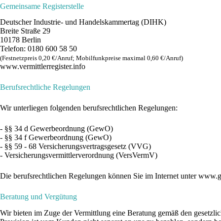
Gemeinsame Registerstelle
Deutscher Industrie- und Handelskammertag (DIHK)
Breite Straße 29
10178 Berlin
Telefon: 0180 600 58 50
(Festnetzpreis 0,20 €/​Anruf; Mobilfunk­preise maximal 0,60 €/​Anruf)
www​.ver​mitt​ler​re​gis​ter​.info
Berufsrechtliche Regelungen
Wir unterliegen folgenden berufsrechtlichen Regelungen:
- §§ 34 d Gewerbeordnung (GewO)
- §§ 34 f Gewerbeordnung (GewO)
- §§ 59 - 68 Versicherungsvertragsgesetz (VVG)
- Versicherungsvermittlerverordnung (VersVermV)
Die berufsrechtlichen Regelungen können Sie im Internet unter www.ge
Beratung und Vergütung
Wir bieten im Zuge der Vermittlung eine Beratung gemäß den gesetzlich