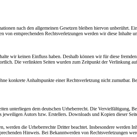
tionen nach den allgemeinen Gesetzen bleiben hiervon unberührt. Eine
en von entsprechenden Rechtsverletzungen werden wir diese Inhalte u
nhalte wir keinen Einfluss haben. Deshalb können wir für diese fremde
ntwortlich. Die verlinkten Seiten wurden zum Zeitpunkt der Verlinkung 
ch ohne konkrete Anhaltspunkte einer Rechtsverletzung nicht zumutbar.
Seiten unterliegen dem deutschen Urheberrecht. Die Vervielfältigung, B
jeweiligen Autors bzw. Erstellers. Downloads und Kopien dieser Seite 
en, werden die Urheberrechte Dritter beachtet. Insbesondere werden Inha
sprechenden Hinweis. Bei Bekanntwerden von Rechtsverletzungen werde